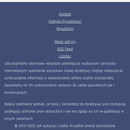
Kontakt
Polityka Prywatności
Regulamin
Mapa witryny
RSS Feed
Linkdex
Udostępniamy darmowe narzędzia ułatwiające wydawcom serwisów
internetowych spełnienie warunków nowej dyrektywy Unijnej nakazującej
umieszczanie informacji o wykorzystaniu plików cookie (ciasteczek).
Zezwalamy na ich wykorzystanie zarówno do celów prywatnych jak i
komercyjnych.
Należy nadmienić jednak, że treści, komentarz do dyrektywy oraz instrukcje
podlegają ochronie praw autorskich i nie ma zgody na ich re-publikację w
innych serwisach.
© 2013-2020 Jak wyłączyć cookie Wszelkie prawa zastrzeżone.