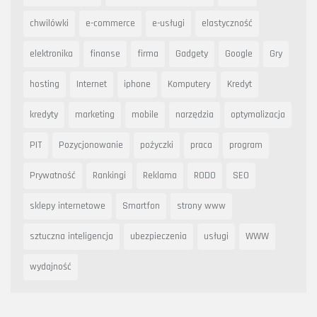
chwilówki
e-commerce
e-usługi
elastyczność
elektronika
finanse
firma
Gadgety
Google
Gry
hosting
Internet
iphone
Komputery
Kredyt
kredyty
marketing
mobile
narzędzia
optymalizacja
PIT
Pozycjonowanie
pożyczki
praca
program
Prywatność
Rankingi
Reklama
RODO
SEO
sklepy internetowe
Smartfon
strony www
sztuczna inteligencja
ubezpieczenia
usługi
WWW
wydajność