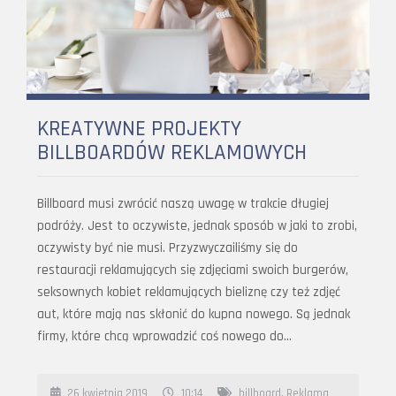
KREATYWNE PROJEKTY
BILLBOARDÓW REKLAMOWYCH
Billboard musi zwrócić naszą uwagę w trakcie długiej
podróży. Jest to oczywiste, jednak sposób w jaki to zrobi,
oczywisty być nie musi. Przyzwyczailiśmy się do
restauracji reklamujących się zdjęciami swoich burgerów,
seksownych kobiet reklamujących bieliznę czy też zdjęć
aut, które mają nas skłonić do kupna nowego. Są jednak
firmy, które chcą wprowadzić coś nowego do…
26 kwietnia 2019
10:14
billboard
,
Reklama