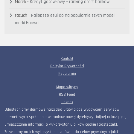
Marek
-
Kredyt gotówkowy – ranking ofert banków
racuch
-
Najlepsze etui do najpopularniejszych modeli
marki Huawei
Kontakt
Polityka Prywatności
Regulamin
Mapa witryny
RSS Feed
Linkdex
Udostępniamy darmowe narzędzia ułatwiające wydawcom serwisów
internetowych spełnienie warunków nowej dyrektywy Unijnej nakazującej
umieszczanie informacji o wykorzystaniu plików cookie (ciasteczek).
Zezwalamy na ich wykorzystanie zarówno do celów prywatnych jak i