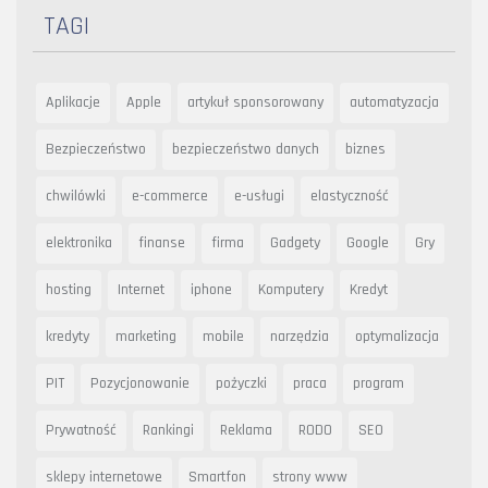
TAGI
Aplikacje
Apple
artykuł sponsorowany
automatyzacja
Bezpieczeństwo
bezpieczeństwo danych
biznes
chwilówki
e-commerce
e-usługi
elastyczność
elektronika
finanse
firma
Gadgety
Google
Gry
hosting
Internet
iphone
Komputery
Kredyt
kredyty
marketing
mobile
narzędzia
optymalizacja
PIT
Pozycjonowanie
pożyczki
praca
program
Prywatność
Rankingi
Reklama
RODO
SEO
sklepy internetowe
Smartfon
strony www