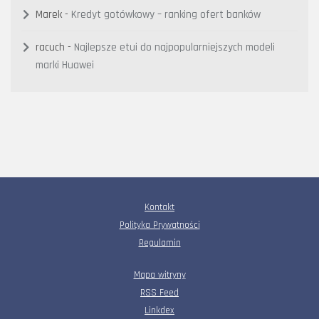
Marek
-
Kredyt gotówkowy – ranking ofert banków
racuch
-
Najlepsze etui do najpopularniejszych modeli
marki Huawei
Kontakt
Polityka Prywatności
Regulamin
Mapa witryny
RSS Feed
Linkdex