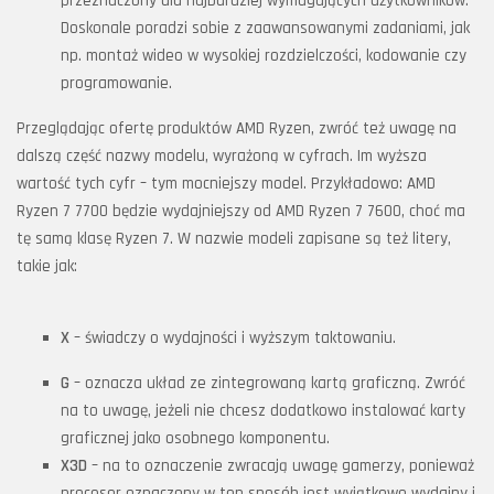
przeznaczony dla najbardziej wymagających użytkowników.
Doskonale poradzi sobie z zaawansowanymi zadaniami, jak
np. montaż wideo w wysokiej rozdzielczości, kodowanie czy
programowanie.
Przeglądając ofertę produktów AMD Ryzen, zwróć też uwagę na
dalszą część nazwy modelu, wyrażoną w cyfrach. Im wyższa
wartość tych cyfr – tym mocniejszy model. Przykładowo: AMD
Ryzen 7 7700 będzie wydajniejszy od AMD Ryzen 7 7600, choć ma
tę samą klasę Ryzen 7. W nazwie modeli zapisane są też litery,
takie jak:
X
– świadczy o wydajności i wyższym taktowaniu.
G
– oznacza układ ze zintegrowaną kartą graficzną. Zwróć
na to uwagę, jeżeli nie chcesz dodatkowo instalować karty
graficznej jako osobnego komponentu.
X3D
– na to oznaczenie zwracają uwagę gamerzy, ponieważ
procesor oznaczony w ten sposób jest wyjątkowo wydajny i