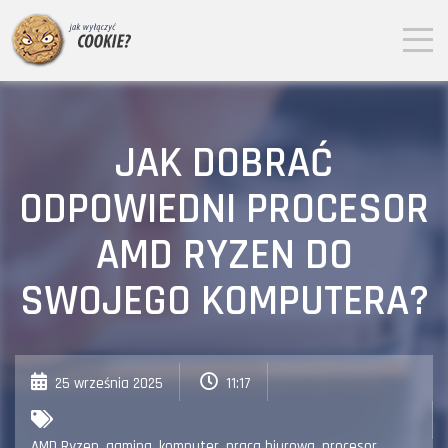
JAK DOBRAĆ
ODPOWIEDNI PROCESOR
AMD RYZEN DO
SWOJEGO KOMPUTERA?
25 września 2025
11:17
AMD Ryzen
,
gaming
,
komputer
,
praca biurowa
,
procesor
,