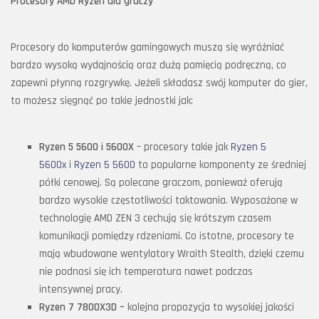
Procesory AMD Ryzen dla graczy
Procesory do komputerów gamingowych muszą się wyróżniać
bardzo wysoką wydajnością oraz dużą pamięcią podręczną, co
zapewni płynną rozgrywkę. Jeżeli składasz swój komputer do gier,
to możesz sięgnąć po takie jednostki jak:
Ryzen 5 5600 i 5600X
– procesory takie jak
Ryzen 5
5600x
i
Ryzen 5 5600
to popularne komponenty ze średniej
półki cenowej. Są polecane graczom, ponieważ oferują
bardzo wysokie częstotliwości taktowania. Wyposażone w
technologię AMD ZEN 3 cechują się krótszym czasem
komunikacji pomiędzy rdzeniami. Co istotne, procesory te
mają wbudowane wentylatory Wraith Stealth, dzięki czemu
nie podnosi się ich temperatura nawet podczas
intensywnej pracy.
Ryzen 7 7800X3D
–
kolejna propozycja to wysokiej jakości