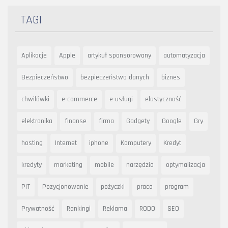
TAGI
Aplikacje
Apple
artykuł sponsorowany
automatyzacja
Bezpieczeństwo
bezpieczeństwo danych
biznes
chwilówki
e-commerce
e-usługi
elastyczność
elektronika
finanse
firma
Gadgety
Google
Gry
hosting
Internet
iphone
Komputery
Kredyt
kredyty
marketing
mobile
narzędzia
optymalizacja
PIT
Pozycjonowanie
pożyczki
praca
program
Prywatność
Rankingi
Reklama
RODO
SEO