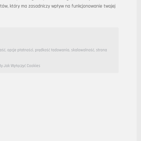
entów, który ma zasadniczy wpływ na funkcjonowanie twojej
ość
,
opcje płatności
,
prędkość ładowania
,
skalowalność
,
strona
y Jak Wyłączyć Cookies