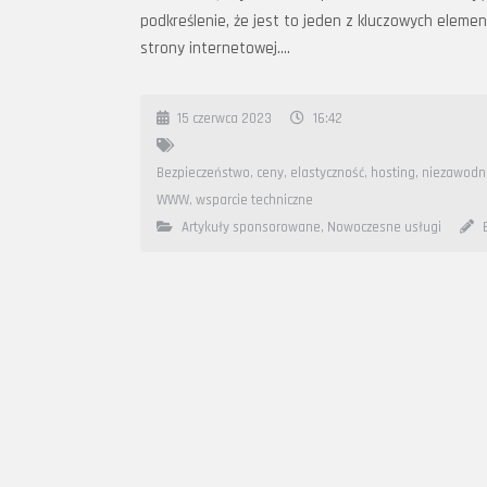
podkreślenie, że jest to jeden z kluczowych elem
strony internetowej….
15 czerwca 2023
16:42
Bezpieczeństwo
,
ceny
,
elastyczność
,
hosting
,
niezawodn
WWW
,
wsparcie techniczne
Artykuły sponsorowane
,
Nowoczesne usługi
B