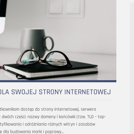
 DLA SWOJEJ STRONY INTERNETOWEJ
ytkownikom dostęp do strony internetowej, serwera
 dwóch części: nazwy domeny i końcówki (tzw. TLD – top-
yfikowania i odróżniania różnych witryn i zasobów
we dla budowania marki i poprawy…