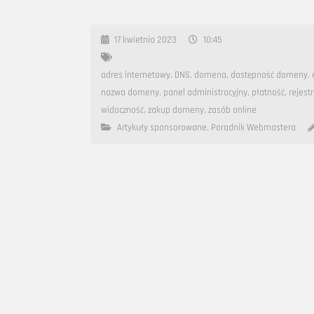
17 kwietnia 2023
10:45
adres internetowy
,
DNS
,
domena
,
dostępność domeny
,
nazwa domeny
,
panel administracyjny
,
płatność
,
rejest
widoczność
,
zakup domeny
,
zasób online
Artykuły sponsorowane
,
Poradnik Webmastera