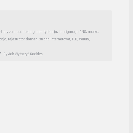
etapy zakupu
,
hosting
,
identyfikacja
,
konfiguracja DNS
,
marka
,
racja
,
rejestrator domen
,
strona internetowa
,
TLD
,
WHOIS
,
By Jak Wyłączyć Cookies