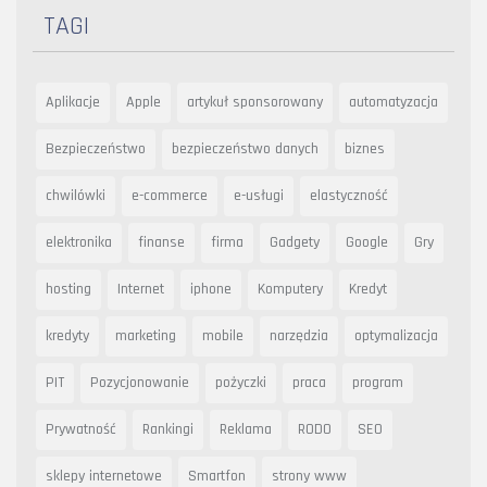
TAGI
Aplikacje
Apple
artykuł sponsorowany
automatyzacja
Bezpieczeństwo
bezpieczeństwo danych
biznes
chwilówki
e-commerce
e-usługi
elastyczność
elektronika
finanse
firma
Gadgety
Google
Gry
hosting
Internet
iphone
Komputery
Kredyt
kredyty
marketing
mobile
narzędzia
optymalizacja
PIT
Pozycjonowanie
pożyczki
praca
program
Prywatność
Rankingi
Reklama
RODO
SEO
sklepy internetowe
Smartfon
strony www