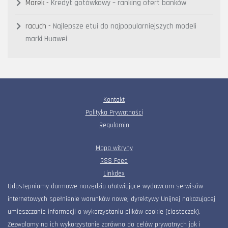
Marek
-
Kredyt gotówkowy – ranking ofert banków
racuch
-
Najlepsze etui do najpopularniejszych modeli
marki Huawei
Kontakt
Polityka Prywatności
Regulamin
Mapa witryny
RSS Feed
Linkdex
Udostępniamy darmowe narzędzia ułatwiające wydawcom serwisów
internetowych spełnienie warunków nowej dyrektywy Unijnej nakazującej
umieszczanie informacji o wykorzystaniu plików cookie (ciasteczek).
Zezwalamy na ich wykorzystanie zarówno do celów prywatnych jak i