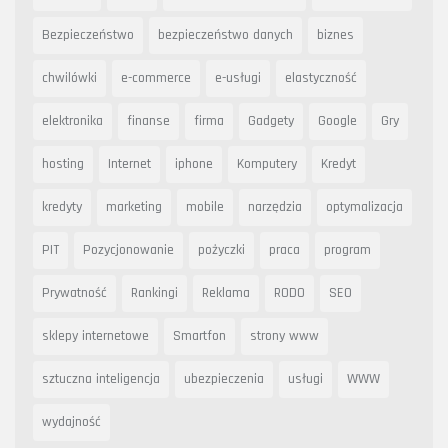
Bezpieczeństwo
bezpieczeństwo danych
biznes
chwilówki
e-commerce
e-usługi
elastyczność
elektronika
finanse
firma
Gadgety
Google
Gry
hosting
Internet
iphone
Komputery
Kredyt
kredyty
marketing
mobile
narzędzia
optymalizacja
PIT
Pozycjonowanie
pożyczki
praca
program
Prywatność
Rankingi
Reklama
RODO
SEO
sklepy internetowe
Smartfon
strony www
sztuczna inteligencja
ubezpieczenia
usługi
WWW
wydajność