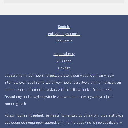
Kontakt
Polityka Prywatności
Regulamin
Mapa witryny
RSS Feed
Linkdex
Udostępniamy darmowe narzędzia ułatwiające wydawcom serwisów
internetowych spełnienie warunków nowej dyrektywy Unijnej nakazującej
umieszczanie informacji o wykorzystaniu plików cookie (ciasteczek).
Zezwalamy na ich wykorzystanie zarówno do celów prywatnych jak i
komercyjnych.
Należy nadmienić jednak, że treści, komentarz do dyrektywy oraz instrukcje
podlegają ochronie praw autorskich i nie ma zgody na ich re-publikację w