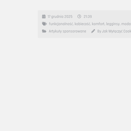
17 grudnia 2025
21:39
funkcjonalność
,
kobiecość
,
komfort
,
legginsy
,
moda
Artykuły sponsorowane
By Jak Wyłączyć Cook