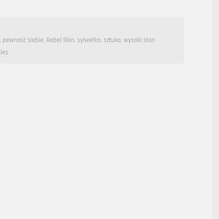
,
pewność siebie
,
Rebel Skin
,
sylwetka
,
sztuka
,
wysoki stan
ies