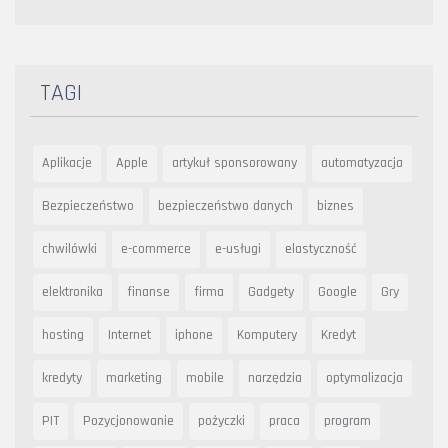
TAGI
Aplikacje
Apple
artykuł sponsorowany
automatyzacja
Bezpieczeństwo
bezpieczeństwo danych
biznes
chwilówki
e-commerce
e-usługi
elastyczność
elektronika
finanse
firma
Gadgety
Google
Gry
hosting
Internet
iphone
Komputery
Kredyt
kredyty
marketing
mobile
narzędzia
optymalizacja
PIT
Pozycjonowanie
pożyczki
praca
program