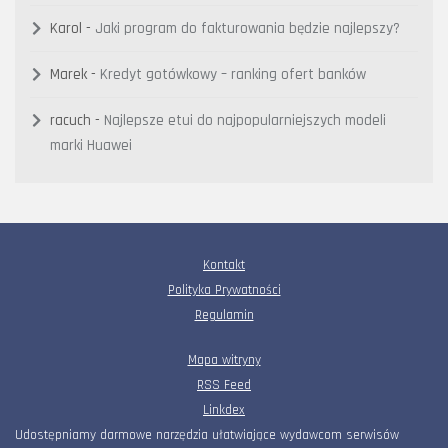
Karol
-
Jaki program do fakturowania będzie najlepszy?
Marek
-
Kredyt gotówkowy – ranking ofert banków
racuch
-
Najlepsze etui do najpopularniejszych modeli
marki Huawei
Kontakt
Polityka Prywatności
Regulamin
Mapa witryny
RSS Feed
Linkdex
Udostępniamy darmowe narzędzia ułatwiające wydawcom serwisów