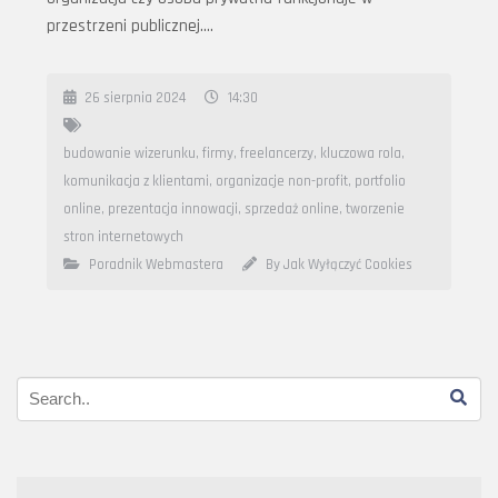
przestrzeni publicznej….
26 sierpnia 2024
14:30
budowanie wizerunku
,
firmy
,
freelancerzy
,
kluczowa rola
,
komunikacja z klientami
,
organizacje non-profit
,
portfolio
online
,
prezentacja innowacji
,
sprzedaż online
,
tworzenie
stron internetowych
Poradnik Webmastera
By Jak Wyłączyć Cookies