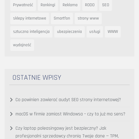
Prywatność
Rankingi
Reklama
RODO
SEO
sklepy internetowe
Smartfon
strony www
sztuczna inteligencja
ubezpieczenia
usługi
WWW
wydajność
OSTATNIE WPISY
Co powinien zawierać audyt SEO strony internetowej?
macOS w firmie zamiast Windowsa – czy to już ma sens?
Czy laptop poleasingowy jest bezpieczny? Jak
profesjonalni sprzedawcy chronią Twoje dane — TPM,