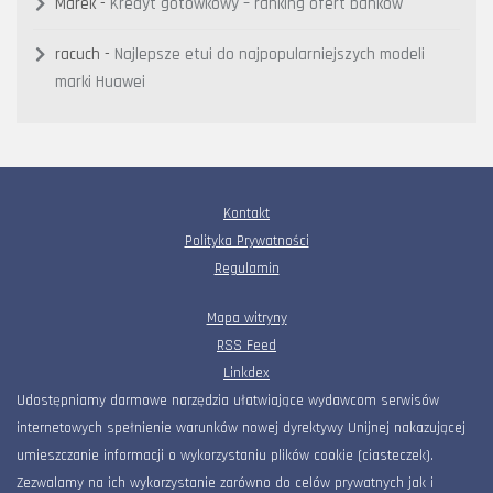
Marek
-
Kredyt gotówkowy – ranking ofert banków
racuch
-
Najlepsze etui do najpopularniejszych modeli
marki Huawei
Kontakt
Polityka Prywatności
Regulamin
Mapa witryny
RSS Feed
Linkdex
Udostępniamy darmowe narzędzia ułatwiające wydawcom serwisów
internetowych spełnienie warunków nowej dyrektywy Unijnej nakazującej
umieszczanie informacji o wykorzystaniu plików cookie (ciasteczek).
Zezwalamy na ich wykorzystanie zarówno do celów prywatnych jak i