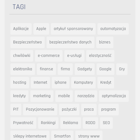
TAGI
Aplikacje
Apple
artykuł sponsorowany
automatyzacja
Bezpieczeństwo
bezpieczeństwo danych
biznes
chwilówki
e-commerce
e-usługi
elastyczność
elektronika
finanse
firma
Gadgety
Google
Gry
hosting
Internet
iphone
Komputery
Kredyt
kredyty
marketing
mobile
narzędzia
optymalizacja
PIT
Pozycjonowanie
pożyczki
praca
program
Prywatność
Rankingi
Reklama
RODO
SEO
sklepy internetowe
Smartfon
strony www