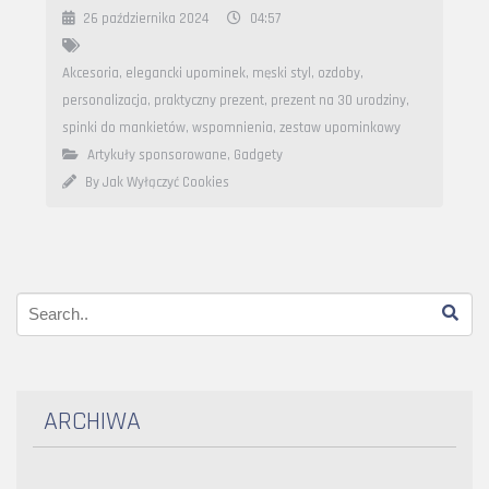
26 października 2024
04:57
Akcesoria
,
elegancki upominek
,
męski styl
,
ozdoby
,
personalizacja
,
praktyczny prezent
,
prezent na 30 urodziny
,
spinki do mankietów
,
wspomnienia
,
zestaw upominkowy
Artykuły sponsorowane
,
Gadgety
By Jak Wyłączyć Cookies
ARCHIWA