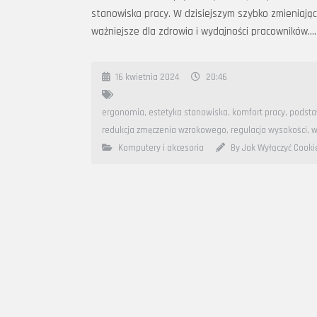
stanowiska pracy. W dzisiejszym szybko zmieniając
ważniejsze dla zdrowia i wydajności pracowników….
16 kwietnia 2024
20:46
ergonomia
,
estetyka stanowiska
,
komfort pracy
,
podsta
redukcja zmęczenia wzrokowego
,
regulacja wysokości
,
w
Komputery i akcesoria
By Jak Wyłączyć Cooki