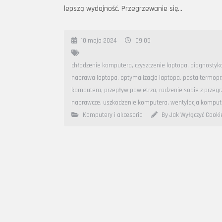
lepszą wydajność. Przegrzewanie się…
10 maja 2024
09:05
chłodzenie komputera
,
czyszczenie laptopa
,
diagnostyk
naprawa laptopa
,
optymalizacja laptopa
,
pasta termop
komputera
,
przepływ powietrza
,
radzenie sobie z przeg
naprawcze
,
uszkodzenie komputera
,
wentylacja komput
Komputery i akcesoria
By Jak Wyłączyć Cooki