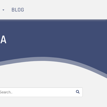
H
BLOG
PA