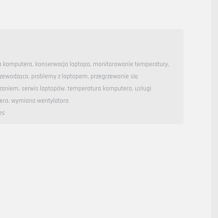
a komputera
,
konserwacja laptopa
,
monitorowanie temperatury
,
rzewodząca
,
problemy z laptopem
,
przegrzewanie się
rzaniem
,
serwis laptopów
,
temperatura komputera
,
usługi
era
,
wymiana wentylatora
es