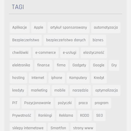
TAGI
Aplikacje
Apple
artykuł sponsorowany
automatyzacja
Bezpieczeństwo
bezpieczeństwo danych
biznes
chwilówki
e-commerce
e-usługi
elastyczność
elektronika
finanse
firma
Gadgety
Google
Gry
hosting
Internet
iphone
Komputery
Kredyt
kredyty
marketing
mobile
narzędzia
optymalizacja
PIT
Pozycjonowanie
pożyczki
praca
program
Prywatność
Rankingi
Reklama
RODO
SEO
sklepy internetowe
Smartfon
strony www