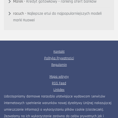
Marek
-
Kredyt gotówkowy – ranking ofert banków
racuch
-
Najlepsze etui do najpopularniejszych modeli
marki Huawei
Kontakt
Polityka Prywatności
Regulamin
Mapa witryny
RSS Feed
Linkdex
Udostępniamy darmowe narzędzia ułatwiające wydawcom serwisów
internetowych spełnienie warunków nowej dyrektywy Unijnej nakazującej
umieszczanie informacji o wykorzystaniu plików cookie (ciasteczek).
Zezwalamy na ich wykorzystanie zarówno do celów prywatnych jak i