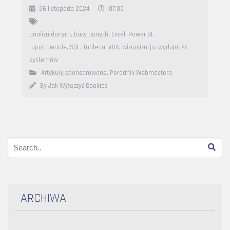
26 listopada 2024
07:09
analiza danych
,
bazy danych
,
Excel
,
Power BI
,
raportowanie
,
SQL
,
Tableau
,
VBA
,
wizualizacja
,
wydajność
systemów
Artykuły sponsorowane
,
Poradnik Webmastera
By Jak Wyłączyć Cookies
ARCHIWA