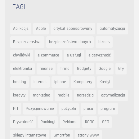
TAGI
Aplikacje
Apple
artykuł sponsorowany
automatyzacja
Bezpieczeństwo
bezpieczeństwo danych
biznes
chwilówki
e-commerce
e-usługi
elastyczność
elektronika
finanse
firma
Gadgety
Google
Gry
hosting
Internet
iphone
Komputery
Kredyt
kredyty
marketing
mobile
narzędzia
optymalizacja
PIT
Pozycjonowanie
pożyczki
praca
program
Prywatność
Rankingi
Reklama
RODO
SEO
sklepy internetowe
Smartfon
strony www