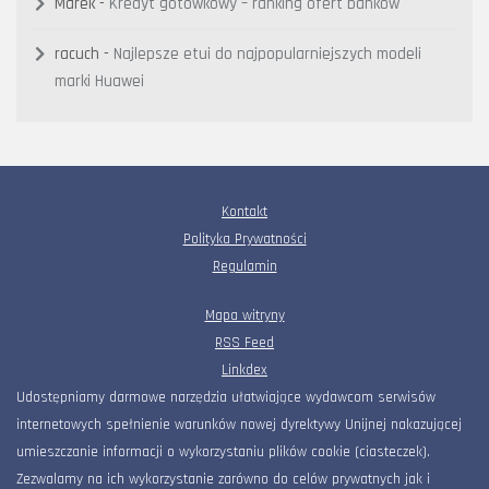
Marek
-
Kredyt gotówkowy – ranking ofert banków
racuch
-
Najlepsze etui do najpopularniejszych modeli
marki Huawei
Kontakt
Polityka Prywatności
Regulamin
Mapa witryny
RSS Feed
Linkdex
Udostępniamy darmowe narzędzia ułatwiające wydawcom serwisów
internetowych spełnienie warunków nowej dyrektywy Unijnej nakazującej
umieszczanie informacji o wykorzystaniu plików cookie (ciasteczek).
Zezwalamy na ich wykorzystanie zarówno do celów prywatnych jak i