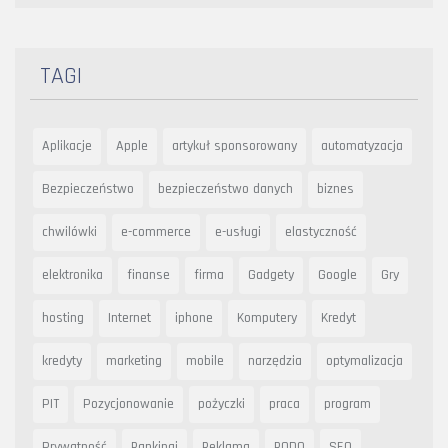
TAGI
Aplikacje
Apple
artykuł sponsorowany
automatyzacja
Bezpieczeństwo
bezpieczeństwo danych
biznes
chwilówki
e-commerce
e-usługi
elastyczność
elektronika
finanse
firma
Gadgety
Google
Gry
hosting
Internet
iphone
Komputery
Kredyt
kredyty
marketing
mobile
narzędzia
optymalizacja
PIT
Pozycjonowanie
pożyczki
praca
program
Prywatność
Rankingi
Reklama
RODO
SEO