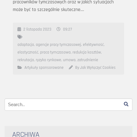
pracowników tymczasowych oraz w jakich sytuacjach
może być to szczególnie skuteczne….
2 listopada 2023
09:27
adaptacja
,
agencje pracy tymczasowej
,
efektywność
,
elastyczność
,
praca tymczasowa
,
redukcja kosztów
,
rekrutacja
,
ryzyko rynkowe
,
umowa
,
zatrudnienie
Artykuły sponsorowane
By Jak Wyłączyć Cookies
ARCHIWA