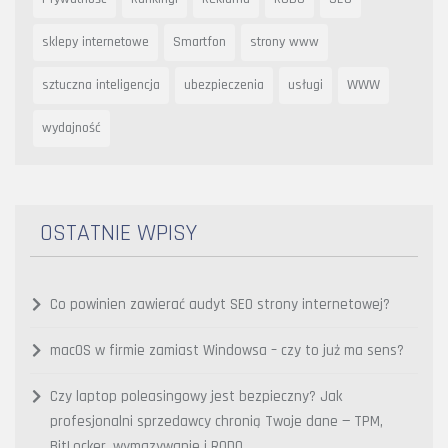
sklepy internetowe
Smartfon
strony www
sztuczna inteligencja
ubezpieczenia
usługi
WWW
wydajność
OSTATNIE WPISY
Co powinien zawierać audyt SEO strony internetowej?
macOS w firmie zamiast Windowsa – czy to już ma sens?
Czy laptop poleasingowy jest bezpieczny? Jak
profesjonalni sprzedawcy chronią Twoje dane — TPM,
BitLocker, wymazywanie i RODO