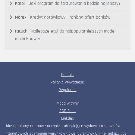
Karol
-
Jaki program do fakturowania będzie najlepszy?
Marek
-
Kredyt gotówkowy – ranking ofert banków
racuch
-
Najlepsze etui do najpopularniejszych modeli
marki Huawei
Kontakt
Polityka Prywatności
Regulamin
Mapa witryny
RSS Feed
Linkdex
Udostępniamy darmowe narzędzia ułatwiające wydawcom serwisów
internetowych spełnienie warunków nowej dyrektywy Unijnej nakazującej