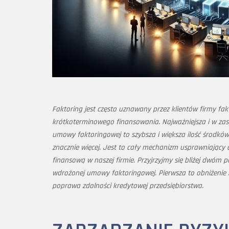
Faktoring jest często uznawany przez klientów firmy fa
krótkoterminowego finansowania. Najważniejsza i w zas
umowy faktoringowej to szybsza i większa ilość środkó
znacznie więcej. Jest to cały mechanizm usprawniający
finansową w naszej firmie. Przyjrzyjmy się bliżej dwó
wdrożonej umowy faktoringowej. Pierwsza to obniżenie 
poprawa zdolności kredytowej przedsiębiorstwa.