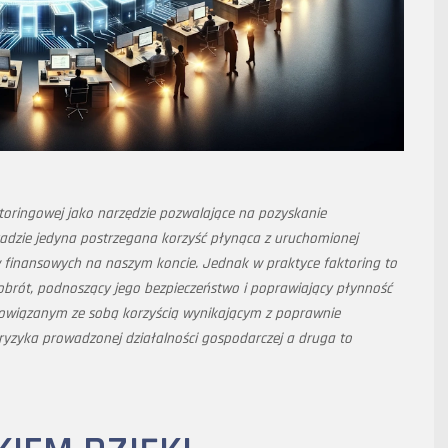
ktoringowej jako narzędzie pozwalające na pozyskanie
adzie jedyna postrzegana korzyść płynąca z uruchomionej
w finansowych na naszym koncie. Jednak w praktyce faktoring to
 obrót, podnoszący jego bezpieczeństwo i poprawiający płynność
m powiązanym ze sobą korzyścią wynikającym z poprawnie
ryzyka prowadzonej działalności gospodarczej a druga to