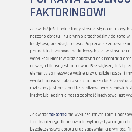
FAKTORINGOWI
Jak widać jeżeli obie strony stosują się do ustalony
naszego obrotu. I tu płynnie przechodzimy do tego w
kredytową przedsiębiorstwa. Po pierwsze zapewnienie 
płatnościach zarówno podatkowych jak i w stosunku d
weryfikacji klientów oraz poprawna dokumentacja obrot
naszego bilansu jest poprawna. Bez większej ilości pr
elementy są niezwykle ważne przy analizie naszej fir
wyniki finansowe, ale również na naszą bieżącą sytuac
rozliczany jest nasz portfel realizowanych zamówień. 
kredyt lub leasing a nasza zdolność kredytowa jest w
Jak widać
faktoring
nie wyklucza innych form finansowa
to miks różnego finansowania wykorzystywanego od od
bezpieczeństwa obrotu oraz zapewnienia płynności fin