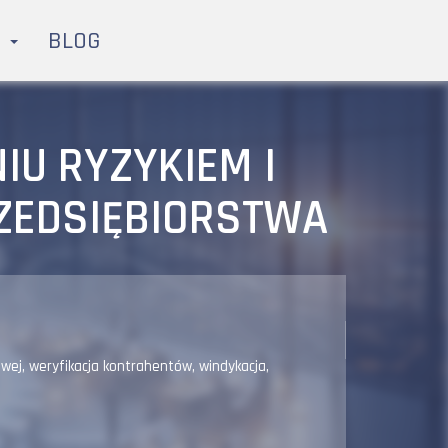
H
BLOG
IU RYZYKIEM I
ZEDSIĘBIORSTWA
owej
,
weryfikacja kontrahentów
,
windykacja
,