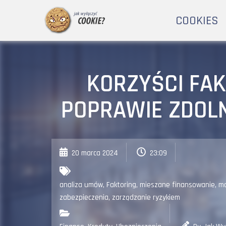
COOKIES
KORZYŚCI FAK
POPRAWIE ZDOL
20 marca 2024
23:09
analiza umów
,
Faktoring
,
mieszane finansowanie
,
mo
zabezpieczenia
,
zarządzanie ryzykiem