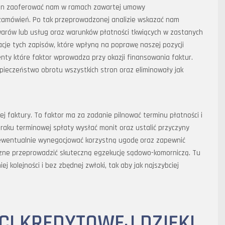
nien zaoferować nam w ramach zawartej umowy
zamówień. Po tak przeprowadzonej analizie wskazać nam
arów lub usług oraz warunków płatności tkwiących w zastanych
cje tych zapisów, które wpłyną na poprawę naszej pozycji
y które faktor wprowadza przy okazji finansowania faktur.
ieczeństwo obrotu wszystkich stron oraz eliminowały jak
j faktury. To faktor ma za zadanie pilnować terminu płatności i
aku terminowej spłaty wysłać monit oraz ustalić przyczyny
 ewentualnie wynegocjować korzystną ugodę oraz zapewnić
eczne przeprowadzić skuteczną egzekucję sądowo-komorniczą. Tu
kolejności i bez zbędnej zwłoki, tak aby jak najszybciej
I KREDYTOWEJ DZIĘKI