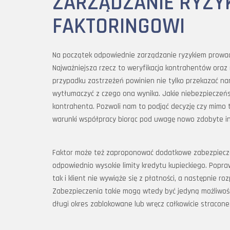
ZARZĄDZANIE RYZYK
FAKTORINGOWI
Na początek odpowiednie zarządzanie ryzykiem prowadz
Najważniejsza rzecz to weryfikacja kontrahentów oraz
przypadku zastrzeżeń powinien nie tylko przekazać na
wytłumaczyć z czego ona wynika. Jakie niebezpieczeńs
kontrahenta. Pozwoli nam to podjąć decyzję czy mimo 
warunki współpracy biorąc pod uwagę nowo zdobyte in
Faktor może też zaproponować dodatkowe zabezpieczeni
odpowiednio wysokie limity kredytu kupieckiego. Popra
tak i klient nie wywiąże się z płatności, a następnie ro
Zabezpieczenia takie mogą wtedy być jedyną możliwośc
długi okres zablokowane lub wręcz całkowicie stracone