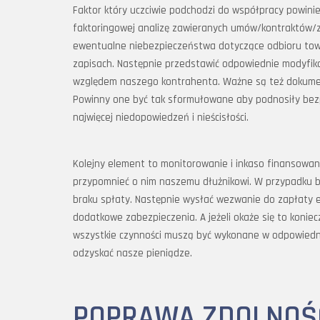
Faktor który uczciwie podchodzi do współpracy powi
faktoringowej analizę zawieranych umów/kontraktów/
ewentualne niebezpieczeństwa dotyczące odbioru tow
zapisach. Następnie przedstawić odpowiednie modyfika
względem naszego kontrahenta. Ważne są też dokument
Powinny one być tak sformułowane aby podnosiły bezp
najwięcej niedopowiedzeń i nieścisłości.
Kolejny element to monitorowanie i inkaso finansowane
przypomnieć o nim naszemu dłużnikowi. W przypadku br
braku spłaty. Następnie wysłać wezwanie do zapłaty
dodatkowe zabezpieczenia. A jeżeli okaże się to koni
wszystkie czynności muszą być wykonane w odpowiedniej 
odzyskać nasze pieniądze.
POPRAWA ZDOLNOŚC