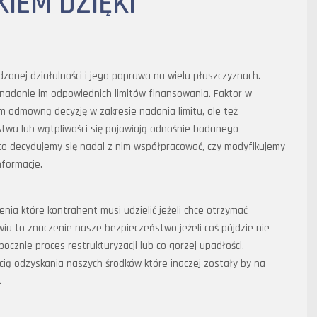
IEM DZIĘKI
onej działalności i jego poprawa na wielu płaszczyznach.
 nadanie im odpowiednich limitów finansowania. Faktor w
m odmowną decyzję w zakresie nadania limitu, ale też
twa lub wątpliwości się pojawiają odnośnie badanego
to decydujemy się nadal z nim współpracować, czy modyfikujemy
formacje.
a które kontrahent musi udzielić jeżeli chce otrzymać
wia to znaczenie nasze bezpieczeństwo jeżeli coś pójdzie nie
zpocznie proces restrukturyzacji lub co gorzej upadłości.
ią odzyskania naszych środków które inaczej zostały by na
.