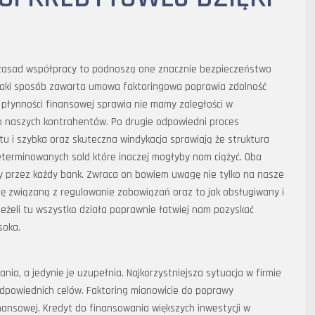
ch zasad współpracy to podnoszą one znacznie bezpieczeństwo
 jaki sposób zawarta umowa faktoringowa poprawia zdolność
płynności finansowej sprawia nie mamy zaległości w
o naszych kontrahentów. Po drugie odpowiedni proces
u i szybka oraz skuteczna windykacja sprawiają że struktura
zeterminowanych sald które inaczej mogłyby nam ciążyć. Oba
my przez każdy bank. Zwraca on bowiem uwagę nie tylko na nasze
ję związaną z regulowanie zobowiązań oraz to jak obsługiwany i
Jeżeli tu wszystko działa poprawnie łatwiej nam pozyskać
ysoka.
nia, a jedynie je uzupełnia. Najkorzystniejsza sytuacja w firmie
powiednich celów. Faktoring mianowicie do poprawy
ansowej. Kredyt do finansowania większych inwestycji w