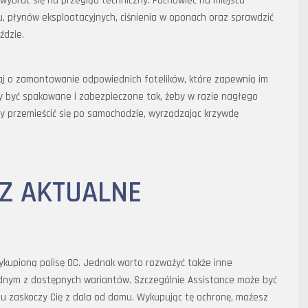
wybrać się na przegląd techniczny. Fachowiec na miejscu
, płynów eksploatacyjnych, ciśnienia w oponach oraz sprawdzić
ździe.
j o zamontowanie odpowiednich fotelików, które zapewnią im
 być spakowane i zabezpieczone tak, żeby w razie nagłego
 przemieścić się po samochodzie, wyrządzając krzywdę
Z AKTUALNE
kupioną polisę OC. Jednak warto rozważyć także inne
jednym z dostępnych wariantów. Szczególnie Assistance może być
du zaskoczy Cię z dala od domu. Wykupując tę ochronę, możesz