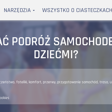
NARZĘDZIA
WSZYSTKO O CIASTECZKAC
AĆ PODRÓŻ SAMOCHOD
DZIEĆMI?
czeństwo
,
foteliki
,
komfort
,
przerwy
,
przygotowanie samochód
,
trasa
,
u
ookies