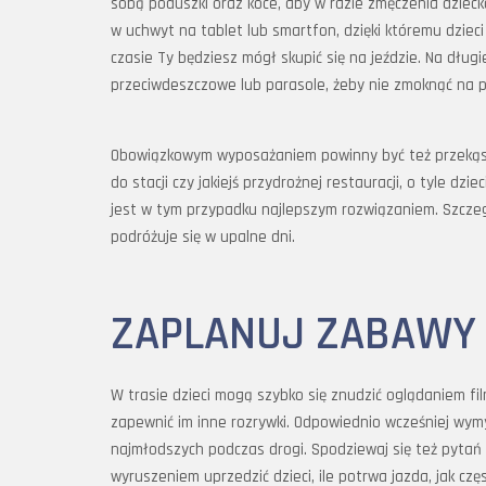
sobą poduszki oraz koce, aby w razie zmęczenia dzie
w uchwyt na tablet lub smartfon, dzięki któremu dziec
czasie Ty będziesz mógł skupić się na jeździe. Na długi
przeciwdeszczowe lub parasole, żeby nie zmoknąć na p
Obowiązkowym wyposażaniem powinny być też przekąski i 
do stacji czy jakiejś przydrożnej restauracji, o tyle dzi
jest w tym przypadku najlepszym rozwiązaniem. Szczeg
podróżuje się w upalne dni.
ZAPLANUJ ZABAWY 
W trasie dzieci mogą szybko się znudzić oglądaniem fil
zapewnić im inne rozrywki. Odpowiednio wcześniej wymy
najmłodszych podczas drogi. Spodziewaj się też pytań 
wyruszeniem uprzedzić dzieci, ile potrwa jazda, jak czę