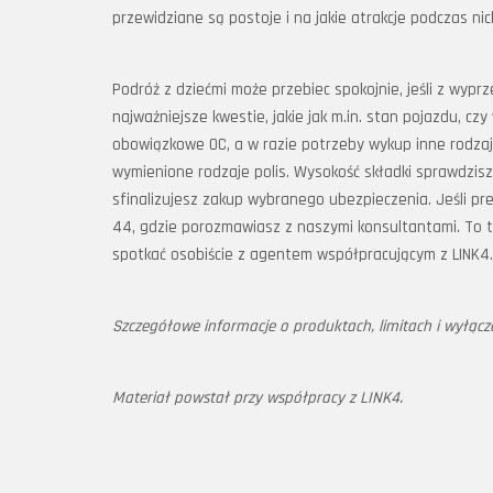
przewidziane są postoje i na jakie atrakcje podczas nic
Podróż z dziećmi może przebiec spokojnie, jeśli z wypr
najważniejsze kwestie, jakie jak m.in. stan pojazdu, c
obowiązkowe OC, a w razie potrzeby wykup inne rodzaje
wymienione rodzaje polis. Wysokość składki sprawdzisz 
sfinalizujesz zakup wybranego ubezpieczenia. Jeśli p
44, gdzie porozmawiasz z naszymi konsultantami. To t
spotkać osobiście z agentem współpracującym z LINK4.
Szczegółowe informacje o produktach, limitach i wyłącz
Materiał powstał przy współpracy z LINK4.