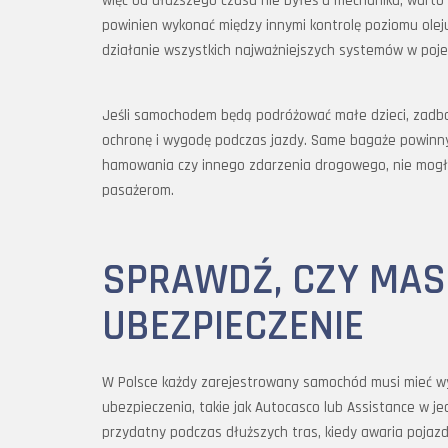
więc od dłuższego czasu nie byłeś u mechanika, warto 
powinien wykonać między innymi kontrolę poziomu oleju
działanie wszystkich najważniejszych systemów w poje
Jeśli samochodem będą podróżować małe dzieci, zadba
ochronę i wygodę podczas jazdy. Same bagaże powinny
hamowania czy innego zdarzenia drogowego, nie mogły
pasażerom.
SPRAWDŹ, CZY MAS
UBEZPIECZENIE
W Polsce każdy zarejestrowany samochód musi mieć wy
ubezpieczenia, takie jak Autocasco lub Assistance w 
przydatny podczas dłuższych tras, kiedy awaria pojaz