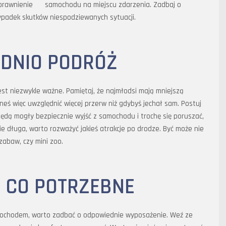
prawnienie samochodu na miejscu zdarzenia. Zadbaj o
ypadek skutków niespodziewanych sytuacji.
DNIO PODRÓŻ
t niezwykle ważne. Pamiętaj, że najmłodsi mają mniejszą
ieneś więc uwzględnić więcej przerw niż gdybyś jechał sam. Postuj
 będą mogły bezpiecznie wyjść z samochodu i trochę się poruszać,
nie długa, warto rozważyć jakieś atrakcje po drodze. Być może nie
zabaw, czy mini zoo.
 CO POTRZEBNE
mochodem, warto zadbać o odpowiednie wyposażenie. Weź ze