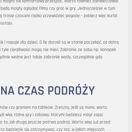
cko mogło się komfortowy przespać. Warto również zainwestować
i będą mogły oglądać filmy czy grać w gry. Jednocześnie w tym
ej trasie czasami ciężko przewidzieć pogodę – zabierz więc kurtki
ostoju.
napoje dla dzieci. O ile dorośli są w stanie poczekać, aż dotrą
eci tyle cierpliwości mogą nie mieć. Zabranie ze sobą np. kanapek
ólnie ważne jest także zabranie wody, szczególnie gdy
NA CZAS PODRÓŻY
mów czy graniem na tablecie. Zresztą, jeśli są małe, warto
śl więc różne gry i zabawy, którymi będziesz mógł zająć
o to, jak długo jeszcze potrwa podróż. Warto więc już przed
sto będziecie się zatrzymywać, czy też, w jakich miejscach