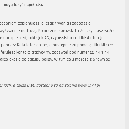
h mogą liczyć najmłodsi.
zedzeniem zaplanujesz jej czas trwania i zadbasz o
zy wyżywienie na trasę. Koniecznie sprawdź także, czy masz ważne
 ubezpieczeń, takie jak AC, czy Assistance. LINK4 oferuje
poprzez Kalkulator online, a następnie za pomocą kilku kliknięć
referujesz kontakt tradycyjny, zadzwoń pod numer 22 444 44
akże okazja do zakupu polisy. W tym celu możesz się również
eniach, a także OWU dostępne są na stronie www.link4.pl.