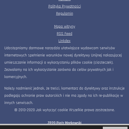
Polityka Prywatności
Regulamin
Mapa witryny
RSS Feed
Linkdex
Udostępniamy darmowe narzędzia ułatwiające wydawcom serwisów
internetowych spełnienie warunków nowej dyrektywy Unijnej nakazującej
umieszczanie informacji o wykorzystaniu plików cookie (ciasteczek).
Zezwalamy na ich wykorzystanie zarówno do celów prywatnych jak i
komercyjnych.
Należy nadmienić jednak, że treści, komentarz do dyrektywy oraz instrukcje
podlegają ochronie praw autorskich i nie ma zgody na ich re-publikację w
innych serwisach.
© 2013-2020 Jak wyłączyć cookie Wszelkie prawa zastrzeżone.
ZP20 Piotr Markowski