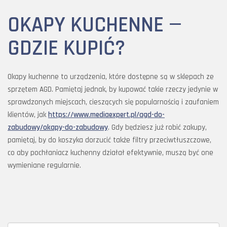
OKAPY KUCHENNE —
GDZIE KUPIĆ?
Okapy kuchenne to urządzenia, które dostępne są w sklepach ze
sprzętem AGD. Pamiętaj jednak, by kupować takie rzeczy jedynie w
sprawdzonych miejscach, cieszących się popularnością i zaufaniem
klientów, jak
https://www.mediaexpert.pl/agd-do-
zabudowy/okapy-do-zabudowy
. Gdy będziesz już robić zakupy,
pamiętaj, by do koszyka dorzucić także filtry przeciwtłuszczowe,
co aby pochłaniacz kuchenny działał efektywnie, muszą być one
wymieniane regularnie.