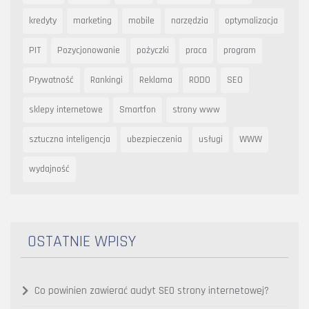
kredyty
marketing
mobile
narzędzia
optymalizacja
PIT
Pozycjonowanie
pożyczki
praca
program
Prywatność
Rankingi
Reklama
RODO
SEO
sklepy internetowe
Smartfon
strony www
sztuczna inteligencja
ubezpieczenia
usługi
WWW
wydajność
OSTATNIE WPISY
Co powinien zawierać audyt SEO strony internetowej?