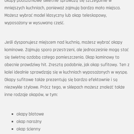
Okapy podszafkowe świetnie sprawdzą się szczególnie w
mniejszych kuchniach, ponieważ zajmują bardzo mało miejsca.
Możesz wybrać model klasyczny lub okap teleskopowy,
wyposażony w wysuwaną część.
Jeśli dysponujesz miejscem nad kuchnią, możesz wybrać okapy
kominowe. Zajmują sporo przestrzeni, ale jednocześnie mogą stać
się świetną ozdobą całego pomieszczenia. Okap kominowy to
obecnie prawdziwy hit. Zresztą podobnie, jak okap sufitowy. Ten z
kolei idealnie sprawdzają się w kuchniach wyposażonych w wyspę.
Okapy sufitowe także prezentują się bardzo efektownie i są
niezwykle stylowe. Prócz tego, w sklepach możesz znaleźć także
inne rodzaje okapów, w tym:
okapy blatowe
okap narożny
okap ścienny