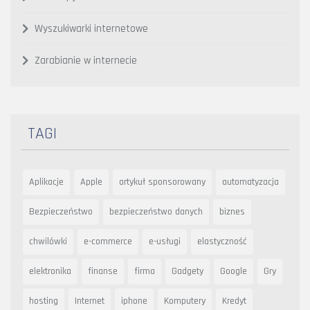
Wyszukiwarki internetowe
Zarabianie w internecie
TAGI
Aplikacje
Apple
artykuł sponsorowany
automatyzacja
Bezpieczeństwo
bezpieczeństwo danych
biznes
chwilówki
e-commerce
e-usługi
elastyczność
elektronika
finanse
firma
Gadgety
Google
Gry
hosting
Internet
iphone
Komputery
Kredyt