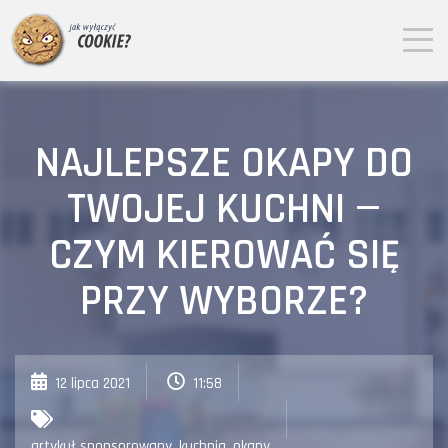
NAJLEPSZE OKAPY DO
TWOJEJ KUCHNI —
CZYM KIEROWAĆ SIĘ
PRZY WYBORZE?
12 lipca 2021
11:58
artykuł sponsorowany
,
kuchnia
,
okapy