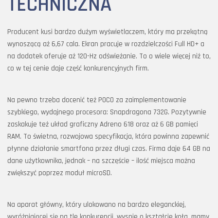
TECHNICZNA
Producent kusi bardzo dużym wyświetlaczem, który ma przekątną
wynoszącą aż 6,67 cala. Ekran pracuje w rozdzielczości Full HD+ a
na dodatek oferuje aż 120-Hz odświeżanie. To o wiele więcej niż to,
co w tej cenie daje część konkurencyjnych firm.
Na pewno trzeba docenić też POCO za zaimplementowanie
szybkiego, wydajnego procesora: Snapdragona 732G. Pozytywnie
zaskakuje też układ graficzny Adreno 618 oraz aż 6 GB pamięci
RAM. To świetna, rozwojowa specyfikacja, która powinna zapewnić
płynne działanie smartfona przez długi czas. Firma daje 64 GB na
dane użytkownika, jednak – na szczęście – ilość miejsca można
zwiększyć poprzez moduł microSD.
Na aparat główny, który ulokowano na bardzo eleganckiej,
wyróżniającej się na tle konkurencji, wyspie o kształcie koła, mamy