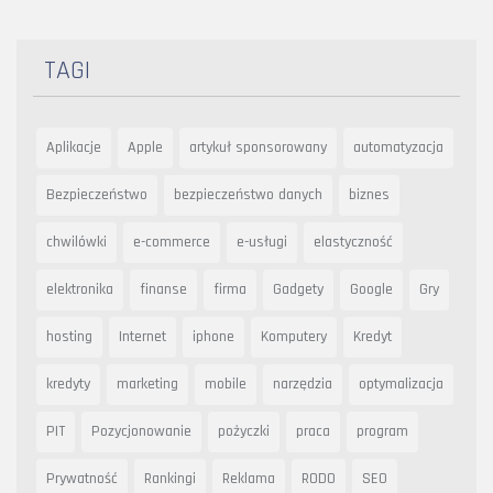
TAGI
Aplikacje
Apple
artykuł sponsorowany
automatyzacja
Bezpieczeństwo
bezpieczeństwo danych
biznes
chwilówki
e-commerce
e-usługi
elastyczność
elektronika
finanse
firma
Gadgety
Google
Gry
hosting
Internet
iphone
Komputery
Kredyt
kredyty
marketing
mobile
narzędzia
optymalizacja
PIT
Pozycjonowanie
pożyczki
praca
program
Prywatność
Rankingi
Reklama
RODO
SEO