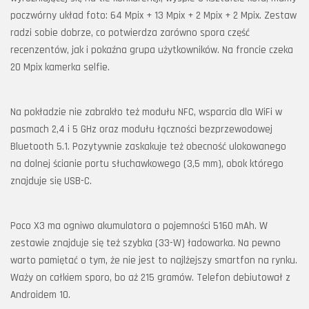
poczwórny układ foto: 64 Mpix + 13 Mpix + 2 Mpix + 2 Mpix. Zestaw
radzi sobie dobrze, co potwierdza zarówno spora część
recenzentów, jak i pokaźna grupa użytkowników. Na froncie czeka
20 Mpix kamerka selfie.
Na pokładzie nie zabrakło też modułu NFC, wsparcia dla WiFi w
pasmach 2,4 i 5 GHz oraz modułu łączności bezprzewodowej
Bluetooth 5.1. Pozytywnie zaskakuje też obecność ulokowanego
na dolnej ścianie portu słuchawkowego (3,5 mm), obok którego
znajduje się USB-C.
Poco X3 ma ogniwo akumulatora o pojemności 5160 mAh. W
zestawie znajduje się też szybka (33-W) ładowarka. Na pewno
warto pamiętać o tym, że nie jest to najlżejszy smartfon na rynku.
Waży on całkiem sporo, bo aż 215 gramów. Telefon debiutował z
Androidem 10.