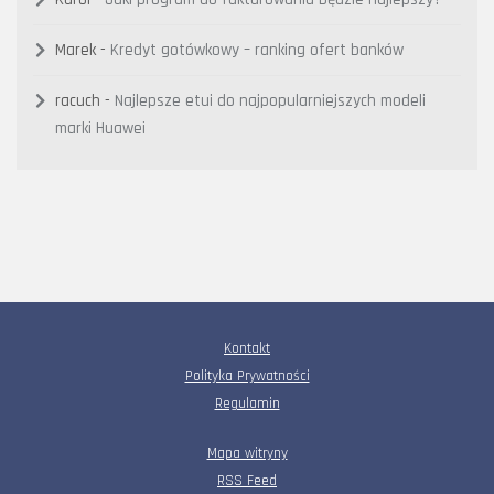
Marek
-
Kredyt gotówkowy – ranking ofert banków
racuch
-
Najlepsze etui do najpopularniejszych modeli
marki Huawei
Kontakt
Polityka Prywatności
Regulamin
Mapa witryny
RSS Feed