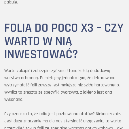
palcuje.
FOLIA DO POCO X3 – CZY
WARTO W NIĄ
INWESTOWAĆ?
Warto zakupić i zabezpieczyć smartfona każdą dodatkową
warstwą ochronną. Pamiętajmy jednak o tym, że deklarowana
wytrzymałość folii zawsze jest mniejsza niż szkła hartowanego.
Wynika to zresztą ze specyfiki tworzywa, z jakiego jest ona
wykonana.
Czy oznacza to, że folia jest pozbawiona atutów? Niekoniecznie.
Jeśli duże znaczenie ma dla nas sterylność urządzenia, to warto
przemyśleć zakup folii ze specjalną warstwą antymikrobową. Taką,