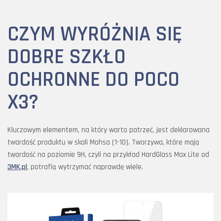
CZYM WYRÓŻNIA SIĘ
DOBRE SZKŁO
OCHRONNE DO POCO
X3?
Kluczowym elementem, na który warto patrzeć, jest deklarowana
twardość produktu w skali Mohsa (1-10). Tworzywa, które mają
twardość na poziomie 9H, czyli na przykład HardGlass Max Lite od
3MK.pl
, potrafią wytrzymać naprawdę wiele.