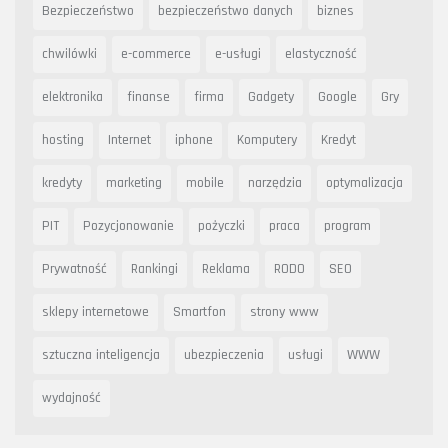
Bezpieczeństwo
bezpieczeństwo danych
biznes
chwilówki
e-commerce
e-usługi
elastyczność
elektronika
finanse
firma
Gadgety
Google
Gry
hosting
Internet
iphone
Komputery
Kredyt
kredyty
marketing
mobile
narzędzia
optymalizacja
PIT
Pozycjonowanie
pożyczki
praca
program
Prywatność
Rankingi
Reklama
RODO
SEO
sklepy internetowe
Smartfon
strony www
sztuczna inteligencja
ubezpieczenia
usługi
WWW
wydajność