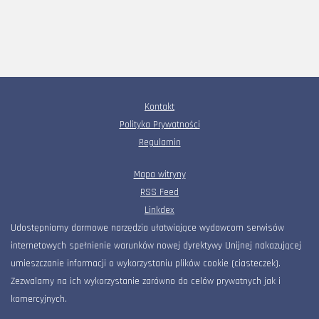
Kontakt
Polityka Prywatności
Regulamin
Mapa witryny
RSS Feed
Linkdex
Udostępniamy darmowe narzędzia ułatwiające wydawcom serwisów
internetowych spełnienie warunków nowej dyrektywy Unijnej nakazującej
umieszczanie informacji o wykorzystaniu plików cookie (ciasteczek).
Zezwalamy na ich wykorzystanie zarówno do celów prywatnych jak i
komercyjnych.