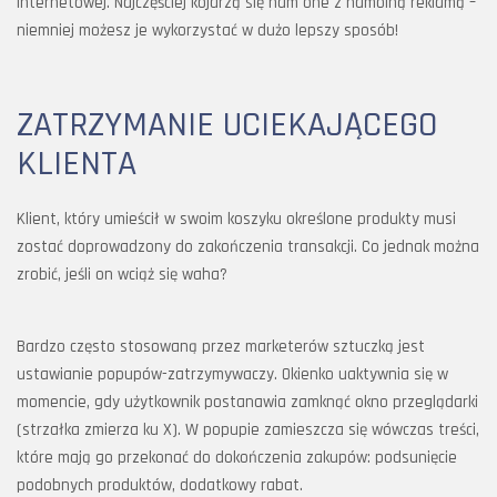
internetowej. Najczęściej kojarzą się nam one z namolną reklamą –
niemniej możesz je wykorzystać w dużo lepszy sposób!
ZATRZYMANIE UCIEKAJĄCEGO
KLIENTA
Klient, który umieścił w swoim koszyku określone produkty musi
zostać doprowadzony do zakończenia transakcji. Co jednak można
zrobić, jeśli on wciąż się waha?
Bardzo często stosowaną przez marketerów sztuczką jest
ustawianie popupów-zatrzymywaczy. Okienko uaktywnia się w
momencie, gdy użytkownik postanawia zamknąć okno przeglądarki
(strzałka zmierza ku X). W popupie zamieszcza się wówczas treści,
które mają go przekonać do dokończenia zakupów: podsunięcie
podobnych produktów, dodatkowy rabat.