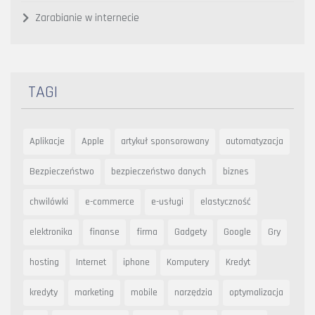
Zarabianie w internecie
TAGI
Aplikacje
Apple
artykuł sponsorowany
automatyzacja
Bezpieczeństwo
bezpieczeństwo danych
biznes
chwilówki
e-commerce
e-usługi
elastyczność
elektronika
finanse
firma
Gadgety
Google
Gry
hosting
Internet
iphone
Komputery
Kredyt
kredyty
marketing
mobile
narzędzia
optymalizacja