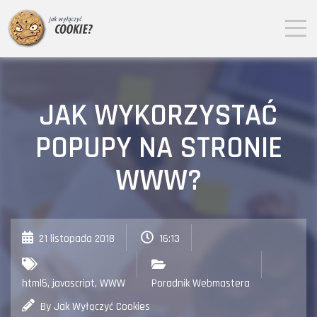
JAK WYKORZYSTAĆ
POPUPY NA STRONIE
WWW?
21 listopada 2018
16:13
html5
,
javascript
,
WWW
Poradnik Webmastera
By Jak Wyłączyć Cookies