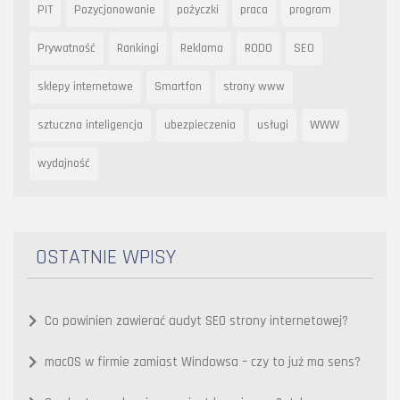
PIT
Pozycjonowanie
pożyczki
praca
program
Prywatność
Rankingi
Reklama
RODO
SEO
sklepy internetowe
Smartfon
strony www
sztuczna inteligencja
ubezpieczenia
usługi
WWW
wydajność
OSTATNIE WPISY
Co powinien zawierać audyt SEO strony internetowej?
macOS w firmie zamiast Windowsa – czy to już ma sens?