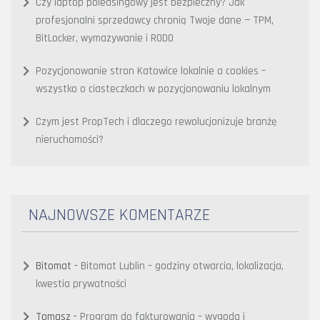
Czy laptop poleasingowy jest bezpieczny? Jak
profesjonalni sprzedawcy chronią Twoje dane — TPM,
BitLocker, wymazywanie i RODO
Pozycjonowanie stron Katowice lokalnie a cookies –
wszystko o ciasteczkach w pozycjonowaniu lokalnym
Czym jest PropTech i dlaczego rewolucjonizuje branżę
nieruchomości?
NAJNOWSZE KOMENTARZE
Bitomat
-
Bitomat Lublin – godziny otwarcia, lokalizacja,
kwestia prywatności
Tomasz
-
Program do fakturowania – wygoda i