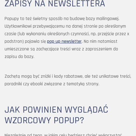
ZAPISY NA NEWSLETTERA
Popupy to też świetny sposób na budowę bazy mailingowej.
Użytkownikowi przebywającemu na danej stronie po określonym
czasie (lub wykonaniu określonych czynności, np. przejście przez x
podstron) pojawia się
pop up newsletter
. Na nim natomiast
umieszczone są zachęcające treści wraz z zaproszeniem do
zapisu do bazy.
Zachętą mogą być zniżki i kody rabatowe, ale też unikatowe treści,
poradniki czy ebooki związane z tematyką strony.
JAK POWINIEN WYGLĄDAĆ
WZORCOWY POPUP?
Niezależnie od tego, w jakim celu będziesz chcieć wykorzystać