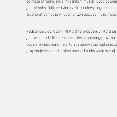
co może utrudnić życie miłośnikom muzyki. Będą bow
jest również fakt, że tylna część obudowy tego model
trudno utrzymać ją w idealnej czystości, co może nieco 
Podsumowując, Xiaomi Mi Mix 3 to propozycja, która jes
jest wolna od kilku mankamentów, które mogą rozczaro
będzie wygórowana – warto zastanowić się nad jego z
jaką znajdziesz pod linkiem powie ci o nim wiele więcej.