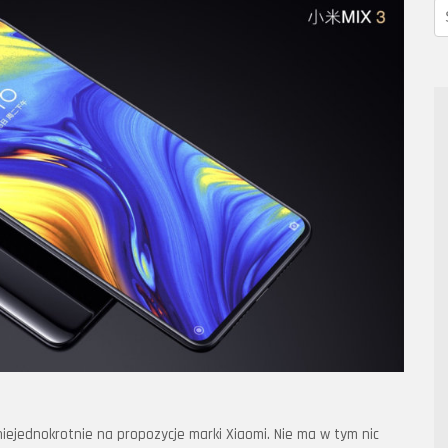
iejednokrotnie na propozycje marki Xiaomi. Nie ma w tym nic