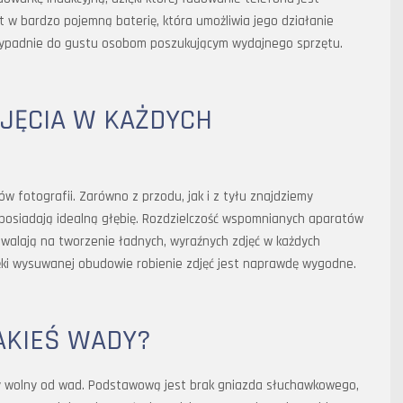
t w bardzo pojemną baterię, która umożliwia jego działanie
przypadnie do gustu osobom poszukującym wydajnego sprzętu.
JĘCIA W KAŻDYCH
ków fotografii. Zarówno z przodu, jak i z tyłu znajdziemy
 posiadają idealną głębię. Rozdzielczość wspomnianych aparatów
zwalają na tworzenie ładnych, wyraźnych zdjęć w każdych
ięki wysuwanej obudowie robienie zdjęć jest naprawdę wygodne.
JAKIEŚ WADY?
ety wolny od wad. Podstawową jest brak gniazda słuchawkowego,