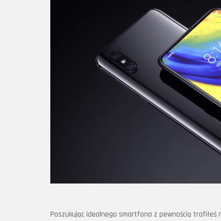
Poszukując idealnego smartfona z pewnością trafiłeś n