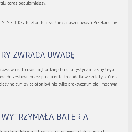
aju coraz popularniejszy.
 Mi Mix 3. Czy telefon ten wart jest naszej uwagi? Przekonajmy
ÓRY ZWRACA UWAGĘ
 rozsuwana to dwie najbardziej charakterystyczne cechy tego
one do zestawu przez producenta to dodatkowe zalety, które z
eży na tym by telefon był nie tylko praktycznym ale i modnym
I WYTRZYMAŁA BATERIA
owarkę indukcyjną, dzięki której ładowanie telefonu jest