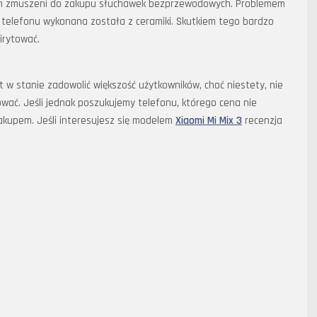
iem zmuszeni do zakupu słuchawek bezprzewodowych. Problemem
u telefonu wykonana została z ceramiki. Skutkiem tego bardzo
irytować.
t w stanie zadowolić większość użytkowników, choć niestety, nie
wać. Jeśli jednak poszukujemy telefonu, którego cena nie
akupem. Jeśli interesujesz się modelem
Xiaomi Mi Mix 3
recenzja