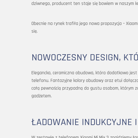
dziwnego, producent ten staje się bowiem w naszym kr
Obecnie na rynek trafiła jego nowa propozycja – Xiaomi
się.
NOWOCZESNY DESIGN, KT
Elegancka, ceramiczna obudowa, która dodatkowo jest
telefonu. Fantazyjne kolory obudowy oraz etui dołącz
całą pewnością przypadną do gustu osobom, którym zal
gadżetem.
ŁADOWANIE INDUKCYJNE 
W zestawie z telefonem Xiaomi Mi Mix 3 znajdziemy ład