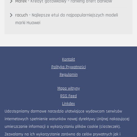
Marek
-
Kredyt gotówkowy – ranking ofert banków
racuch
-
Najlepsze etui do najpopularniejszych modeli
marki Huawei
Kontakt
Polityka Prywatności
Regulamin
Mapa witryny
RSS Feed
Linkdex
Udostępniamy darmowe narzędzia ułatwiające wydawcom serwisów
internetowych spełnienie warunków nowej dyrektywy Unijnej nakazującej
umieszczanie informacji o wykorzystaniu plików cookie (ciasteczek).
Zezwalamy na ich wykorzystanie zarówno do celów prywatnych jak i