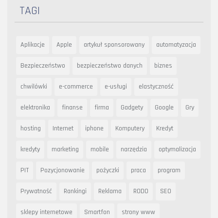
TAGI
Aplikacje
Apple
artykuł sponsorowany
automatyzacja
Bezpieczeństwo
bezpieczeństwo danych
biznes
chwilówki
e-commerce
e-usługi
elastyczność
elektronika
finanse
firma
Gadgety
Google
Gry
hosting
Internet
iphone
Komputery
Kredyt
kredyty
marketing
mobile
narzędzia
optymalizacja
PIT
Pozycjonowanie
pożyczki
praca
program
Prywatność
Rankingi
Reklama
RODO
SEO
sklepy internetowe
Smartfon
strony www