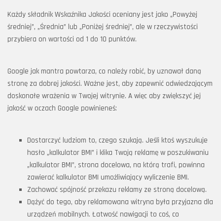
Każdy składnik Wskaźnika Jakości oceniany jest jako „Powyżej
średniej”, „Średnia” lub „Poniżej średniej”, ale w rzeczywistości
przybiera on wartości od 1 do 10 punktów.
Google jak mantra powtarza, co należy robić, by uznawał daną
stronę za dobrej jakości. Ważne jest, aby zapewnić odwiedzającym
doskonałe wrażenia w Twojej witrynie. A więc aby zwiększyć jej
jakość w oczach Google powinieneś:
Dostarczyć ludziom to, czego szukają. Jeśli ktoś wyszukuje
hasło „kalkulator BMI” i klika Twoją reklamę w poszukiwaniu
„kalkulator BMI”, strona docelowa, na którą trafi, powinna
zawierać kalkulator BMI umożliwiający wyliczenie BMI.
Zachować spójność przekazu reklamy ze stroną docelową.
Dążyć do tego, aby reklamowana witryna była przyjazna dla
urządzeń mobilnych. Łatwość nawigacji to coś, co