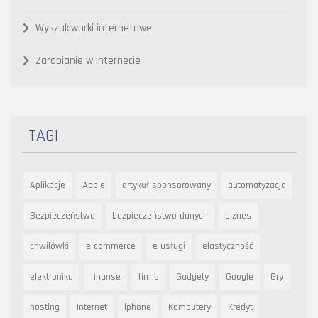
Wyszukiwarki internetowe
Zarabianie w internecie
TAGI
Aplikacje
Apple
artykuł sponsorowany
automatyzacja
Bezpieczeństwo
bezpieczeństwo danych
biznes
chwilówki
e-commerce
e-usługi
elastyczność
elektronika
finanse
firma
Gadgety
Google
Gry
hosting
Internet
iphone
Komputery
Kredyt