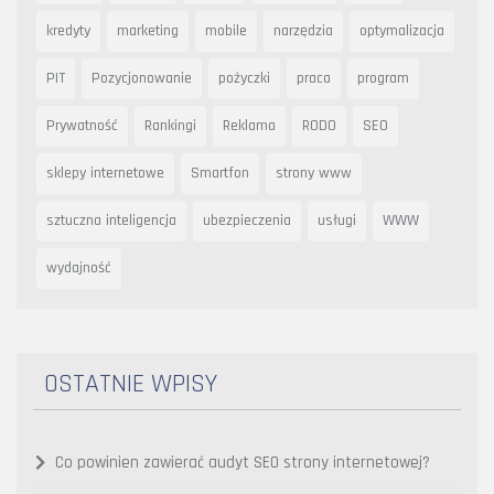
kredyty
marketing
mobile
narzędzia
optymalizacja
PIT
Pozycjonowanie
pożyczki
praca
program
Prywatność
Rankingi
Reklama
RODO
SEO
sklepy internetowe
Smartfon
strony www
sztuczna inteligencja
ubezpieczenia
usługi
WWW
wydajność
OSTATNIE WPISY
Co powinien zawierać audyt SEO strony internetowej?