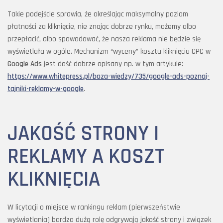
Takie podejście sprawia, że określając maksymalny poziom
płatności za kliknięcie, nie znając dobrze rynku, możemy albo
przepłacić, albo spowodować, że nasza reklama nie będzie się
wyświetlała w ogóle. Mechanizm “wyceny” kosztu kliknięcia CPC w
Google Ads
jest dość dobrze opisany np. w tym artykule:
https://www.whitepress.pl/baza-wiedzy/735/google-ads-poznaj-
tajniki-reklamy-w-google
.
JAKOŚĆ STRONY I
REKLAMY A KOSZT
KLIKNIĘCIA
W licytacji o miejsce w rankingu reklam (pierwszeństwie
wyświetlania) bardzo dużą rolę odgrywają jakość strony i związek