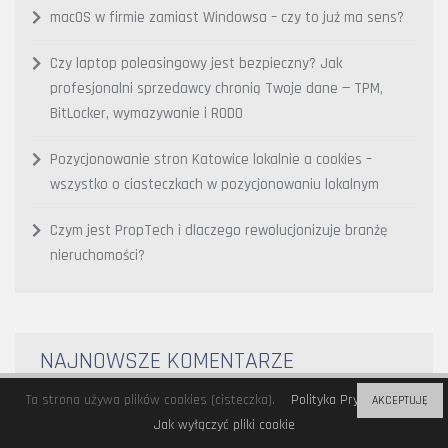
macOS w firmie zamiast Windowsa – czy to już ma sens?
Czy laptop poleasingowy jest bezpieczny? Jak
profesjonalni sprzedawcy chronią Twoje dane — TPM,
BitLocker, wymazywanie i RODO
Pozycjonowanie stron Katowice lokalnie a cookies –
wszystko o ciasteczkach w pozycjonowaniu lokalnym
Czym jest PropTech i dlaczego rewolucjonizuje branżę
nieruchomości?
NAJNOWSZE KOMENTARZE
Ta strona używa plików cookies (cisteczka).
Polityka Prywatności
AKCEPTUJĘ
Jak wyłączyć pliki cookie
Bitomat
-
Bitomat Lublin – godziny otwarcia, lokalizacja,