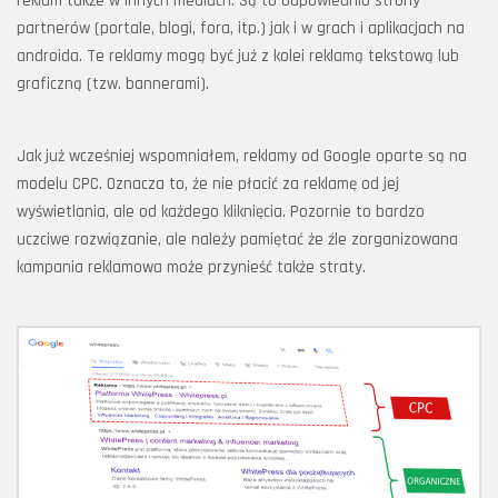
reklam także w innych mediach. Są to odpowiednio strony
partnerów (portale, blogi, fora, itp.) jak i w grach i aplikacjach na
androida. Te reklamy mogą być już z kolei reklamą tekstową lub
graficzną (tzw. bannerami).
Jak już wcześniej wspomniałem, reklamy od Google oparte są na
modelu CPC. Oznacza to, że nie płacić za reklamę od jej
wyświetlania, ale od każdego kliknięcia. Pozornie to bardzo
uczciwe rozwiązanie, ale należy pamiętać że źle zorganizowana
kampania reklamowa może przynieść także straty.