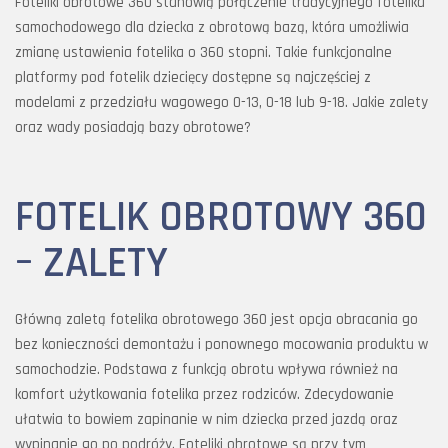
Foteliki obrotowe 360 stanowią połączenie tradycyjnego fotelika
samochodowego dla dziecka z obrotową bazą, która umożliwia
zmianę ustawienia fotelika o 360 stopni. Takie funkcjonalne
platformy pod fotelik dziecięcy dostępne są najczęściej z
modelami z przedziału wagowego 0-13, 0-18 lub 9-18. Jakie zalety
oraz wady posiadają bazy obrotowe?
FOTELIK OBROTOWY 360
– ZALETY
Główną zaletą fotelika obrotowego 360 jest opcja obracania go
bez konieczności demontażu i ponownego mocowania produktu w
samochodzie. Podstawa z funkcją obrotu wpływa również na
komfort użytkowania fotelika przez rodziców. Zdecydowanie
ułatwia to bowiem zapinanie w nim dziecka przed jazdą oraz
wypinanie go po podróży. Foteliki obrotowe są przy tym