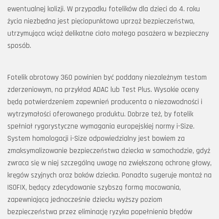
ewentualnej kolizji. W przypadku fotelików dla dzieci do 4. roku
życia niezbędna jest pięciopunktowa uprząż bezpieczeństwa,
utrzymująca wciąż delikatne ciało małego pasażera w bezpieczny
sposób.
Fotelik obrotowy 360 powinien być poddany niezależnym testom
zderzeniowym, na przykład ADAC lub Test Plus. Wysokie oceny
będą potwierdzeniem zapewnień producenta o niezawodności i
wytrzymałości oferowanego produktu. Dobrze też, by fotelik
spełniał rygorystyczne wymagania europejskiej normy i-Size.
System homologacji i-Size odpowiedzialny jest bowiem za
zmaksymalizowanie bezpieczeństwa dziecka w samochodzie, gdyż
zwraca się w niej szczególną uwagę na zwiększoną ochronę głowy,
kręgów szyjnych oraz boków dziecka. Ponadto sugeruje montaż na
ISOFIX, będący zdecydowanie szybszą formą mocowania,
zapewniającą jednocześnie dziecku wyższy poziom
bezpieczeństwa przez eliminację ryzyka popełnienia błędów