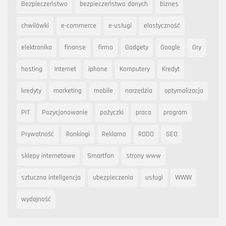
Bezpieczeństwo
bezpieczeństwo danych
biznes
chwilówki
e-commerce
e-usługi
elastyczność
elektronika
finanse
firma
Gadgety
Google
Gry
hosting
Internet
iphone
Komputery
Kredyt
kredyty
marketing
mobile
narzędzia
optymalizacja
PIT
Pozycjonowanie
pożyczki
praca
program
Prywatność
Rankingi
Reklama
RODO
SEO
sklepy internetowe
Smartfon
strony www
sztuczna inteligencja
ubezpieczenia
usługi
WWW
wydajność