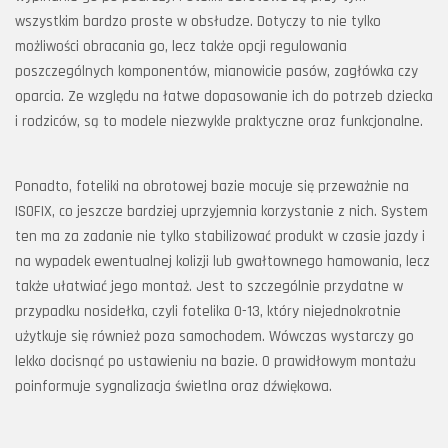
wszystkim bardzo proste w obsłudze. Dotyczy to nie tylko
możliwości obracania go, lecz także opcji regulowania
poszczególnych komponentów, mianowicie pasów, zagłówka czy
oparcia. Ze względu na łatwe dopasowanie ich do potrzeb dziecka
i rodziców, są to modele niezwykle praktyczne oraz funkcjonalne.
Ponadto, foteliki na obrotowej bazie mocuje się przeważnie na
ISOFIX, co jeszcze bardziej uprzyjemnia korzystanie z nich. System
ten ma za zadanie nie tylko stabilizować produkt w czasie jazdy i
na wypadek ewentualnej kolizji lub gwałtownego hamowania, lecz
także ułatwiać jego montaż. Jest to szczególnie przydatne w
przypadku nosidełka, czyli fotelika 0-13, który niejednokrotnie
użytkuje się również poza samochodem. Wówczas wystarczy go
lekko docisnąć po ustawieniu na bazie. O prawidłowym montażu
poinformuje sygnalizacja świetlna oraz dźwiękowa.