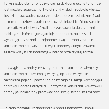
Te wszystkie elementy pozwalają na dokładną ocenę tego – czy
jest możliwe zauważenie Twojej marki w sieci i zdobycie większej
ilości klientów. Audyt rozpoczyna się od oceny technicznej Twojej
strony internetowej, potencjału już istniejącej treści na stronie
oraz całkowitej jej weryfikacji i przystosowania do urządzeń
mobilnych – które to już zgarniają ponad 80% ruch z sieci
wypierając urządzenia stacjonarne. Twoje strona zostanie
kompleksowo sprawdzona, a wynik końcowy audytu zawiera
zestaw wszystkich informacji w bardzo przejrzystej formie.
Jak wygląda w praktyce? Audyt SEO to dokument zawierający
kompleksową analizę Twojej witryny, opisane wszystkie
techniczne pojęcia i podział na poszczególne sekcje wymagające
poprawy. Podczas audytu SEO otrzymasz konkretnie wskazówki i
porady jak należałoby pracować nad Twoją stroną internetową.
Od tego momentu rozpoczyna się proces naprawczy Twojej