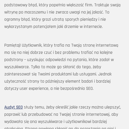
podstawowy błąd, który popełnia większość firm. Traktuje swoją
witrynę po macoszemu i nie zwraca uwagi na jej jakość. To
ogromny błąd, który grozi utratą sporych pieniędzy i nie
wykorzystanym potencjałem jaki drzemie w internecie.
Pamiętaj! Użytkownik, który trafia na Twoją stronę internetową
ma się na niej dobrze czuć i bez problemu trafiać na kolejne
podstrony – uzyskując odpowiedzi na pytania, które zadał w
wyszukiwarce. Tylko to może go skłonić do tego, żeby
zainteresował się Twoimi produktami lub usługami. Jednak
użyteczność strony to późniejszy element badań i bardziej
dotyczy user experience, a nie bezpośrednio SEO.
Audyt SEO
służy temu, żeby określić jakie rzeczy można ulepszyć,
poprawić lub przebudować na Twojej stronie internetowej, aby
wydawała się ona wyszukiwarce i użytkownikowi bardziej
atrakcyjna. Strona powinna skłonić go do pozostania na niej i