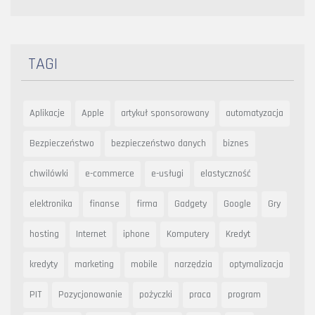
TAGI
Aplikacje
Apple
artykuł sponsorowany
automatyzacja
Bezpieczeństwo
bezpieczeństwo danych
biznes
chwilówki
e-commerce
e-usługi
elastyczność
elektronika
finanse
firma
Gadgety
Google
Gry
hosting
Internet
iphone
Komputery
Kredyt
kredyty
marketing
mobile
narzędzia
optymalizacja
PIT
Pozycjonowanie
pożyczki
praca
program