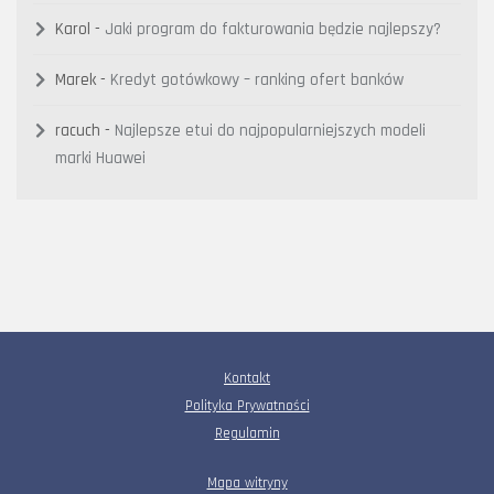
Karol
-
Jaki program do fakturowania będzie najlepszy?
Marek
-
Kredyt gotówkowy – ranking ofert banków
racuch
-
Najlepsze etui do najpopularniejszych modeli
marki Huawei
Kontakt
Polityka Prywatności
Regulamin
Mapa witryny