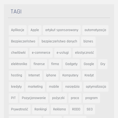
TAGI
Aplikacje
Apple
artykuł sponsorowany
automatyzacja
Bezpieczeństwo
bezpieczeństwo danych
biznes
chwilówki
e-commerce
e-usługi
elastyczność
elektronika
finanse
firma
Gadgety
Google
Gry
hosting
Internet
iphone
Komputery
Kredyt
kredyty
marketing
mobile
narzędzia
optymalizacja
PIT
Pozycjonowanie
pożyczki
praca
program
Prywatność
Rankingi
Reklama
RODO
SEO