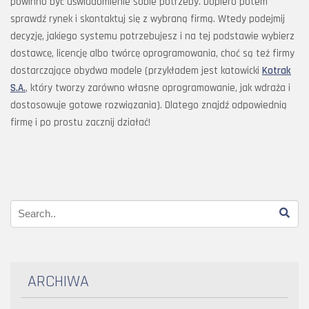
powinno być uświadomienie sobie potrzeby. Dopiero potem
sprawdź rynek i skontaktuj się z wybraną firmą. Wtedy podejmij
decyzję, jakiego systemu potrzebujesz i na tej podstawie wybierz
dostawcę, licencję albo twórcę oprogramowania, choć są też firmy
dostarczające obydwa modele (przykładem jest katowicki
Kotrak
S.A.
, który tworzy zarówno własne oprogramowanie, jak wdraża i
dostosowuje gotowe rozwiązania). Dlatego znajdź odpowiednią
firmę i po prostu zacznij działać!
ARCHIWA