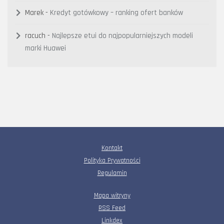
Marek
-
Kredyt gotówkowy – ranking ofert banków
racuch
-
Najlepsze etui do najpopularniejszych modeli
marki Huawei
Kontakt
Polityka Prywatności
Regulamin
Mapa witryny
RSS Feed
Linkdex